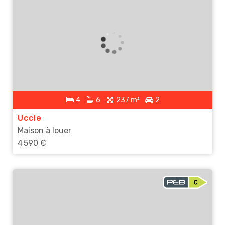
4
6
237 m²
2
Uccle
Maison à louer
4 590 €