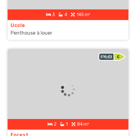
3
4
145 m²
Uccle
Penthouse à louer
2
1
84 m²
Forest