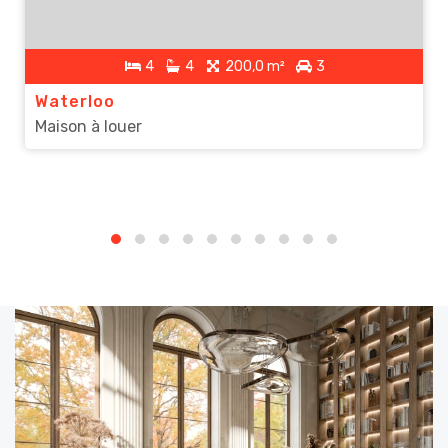
4
4
200,0 m²
3
Waterloo
Maison à louer