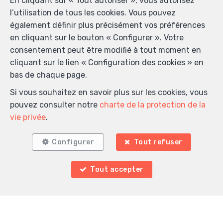
En cliquant sur « Tout autoriser », vous autorisez
E-mail
*
l’utilisation de tous les cookies. Vous pouvez
également définir plus précisément vos préférences
en cliquant sur le bouton « Configurer ». Votre
consentement peut être modifié à tout moment en
Votre message
cliquant sur le lien « Configuration des cookies » en
bas de chaque page.
Si vous souhaitez en savoir plus sur les cookies, vous
pouvez consulter notre
charte de la protection de la
vie privée
.
Validation anti-spam
Configurer
Tout refuser
Tout accepter
*
Champs obligatoires
J'accepte de recevoir des informations par email de
l’agence.